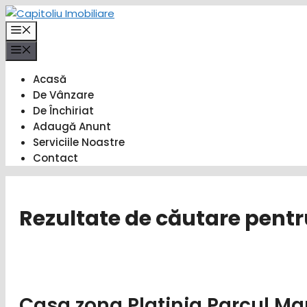
Sari
la
Meniu
conținut
Meniu
Acasă
De Vânzare
De Închiriat
Adaugă Anunt
Serviciile Noastre
Contact
Rezultate de căutare pentr
Casa zona Platinia Parcul Ma