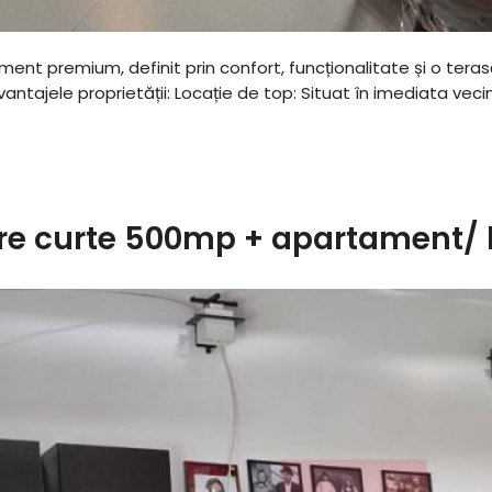
ament premium, definit prin confort, funcționalitate și o ter
Avantajele proprietății: ​Locație de top: Situat în imediata ve
are curte 500mp + apartament/ 