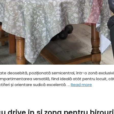
tate deosebită, poziționată semicentral, într-o zonă exclusivi
timentarea versatilă, fiind ideală atât pentru locuit, cât și p
iferi și orientare sudică excelentă. …
Read more
u drive in si zona pentru birouri