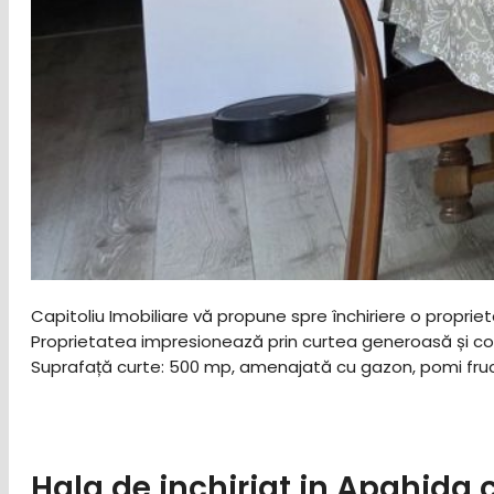
Capitoliu Imobiliare vă propune spre închiriere o proprie
Proprietatea impresionează prin curtea generoasă și compar
Suprafață curte: 500 mp, amenajată cu gazon, pomi fruct
Hala de inchiriat in Apahida c