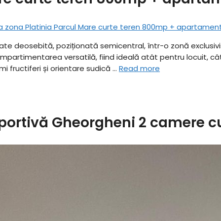
tate deosebită, poziționată semicentral, într-o zonă exclusivi
timentarea versatilă, fiind ideală atât pentru locuit, cât și p
 fructiferi și orientare sudică …
Read more
portivă Gheorgheni 2 camere c