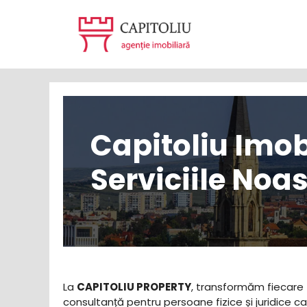
Sari
la
conținut
Capitoliu Imob
Serviciile Noas
La
CAPITOLIU PROPERTY
, transformăm fiecare t
consultanță pentru persoane fizice și juridice c