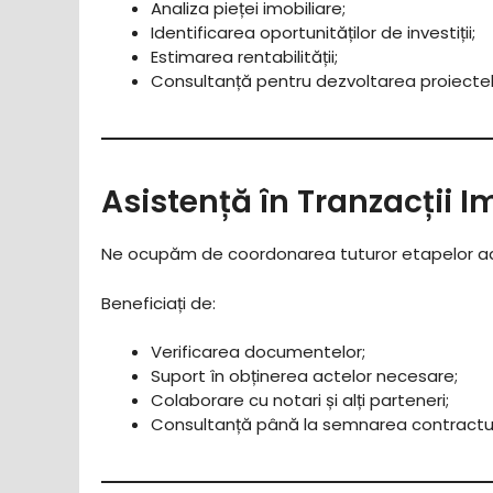
Analiza pieței imobiliare;
Identificarea oportunităților de investiții;
Estimarea rentabilității;
Consultanță pentru dezvoltarea proiectelo
Asistență în Tranzacții I
Ne ocupăm de coordonarea tuturor etapelor admin
Beneficiați de:
Verificarea documentelor;
Suport în obținerea actelor necesare;
Colaborare cu notari și alți parteneri;
Consultanță până la semnarea contractul