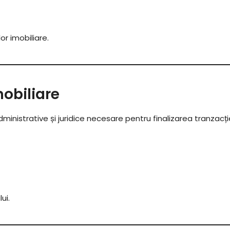
r imobiliare.
mobiliare
istrative și juridice necesare pentru finalizarea tranzacție
ui.