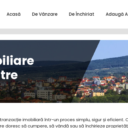
Acasă
De Vânzare
De Închiriat
Adaugă A
iliare
tre
ranzacție imobiliară într-un proces simplu, sigur și eficient. 
are doresc să cumpere, să vândă sau să închirieze proprietăți 