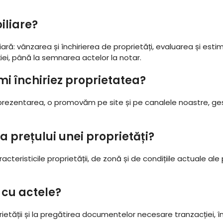
iliare?
ară: vânzarea și închirierea de proprietăți, evaluarea și est
ției, până la semnarea actelor la notar.
mi închiriez proprietatea?
prezentarea, o promovăm pe site și pe canalele noastre, ges
 prețului unei proprietăți?
acteristicile proprietății, de zonă și de condițiile actuale ale
i cu actele?
prietății și la pregătirea documentelor necesare tranzacției, 