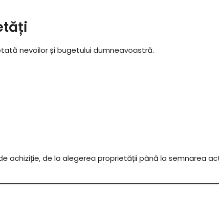
tăți
ptată nevoilor și bugetului dumneavoastră.
e achiziție, de la alegerea proprietății până la semnarea act