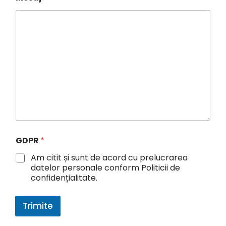
u
m
e
GDPR
*
Am citit și sunt de acord cu prelucrarea
datelor personale conform Politicii de
confidențialitate.
Trimite