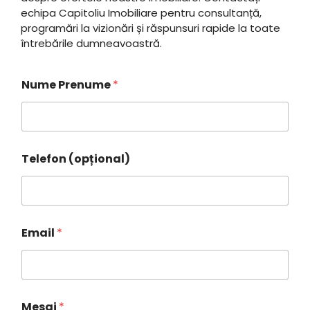
echipa Capitoliu Imobiliare pentru consultanță,
programări la vizionări și răspunsuri rapide la toate
întrebările dumneavoastră.
T
Nume Prenume
*
e
l
e
f
o
n
Telefon (opțional)
T
e
l
e
f
o
Email
*
n
P
r
e
n
Mesaj
*