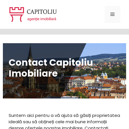
Sari
la
Meniu
conținut
Contact Capitoliu
Imobiliare
Suntem aici pentru a vă ajuta să găsiți proprietatea
ideală sau să obțineți cele mai bune informații
despre ofertele noastre imobiliare. Contactați