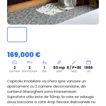
169,000 €
2
2
1
50 mp
6 / P+8E
1986
camere
dormitoare
băi
utilă
etaj
an
Capitoliu Imobiliare va ofera spre vanzare un
apartament cu 2 camere decomandate, din
cartierul Gheorgheni zona Interservisan.
Suprafata utila este de 50mp, la care se adauga
doua bacoane a cate 4mp fiecare. Balcoanele nu