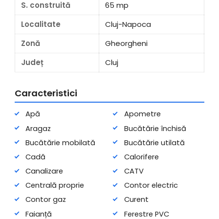
S. construită
65 mp
Localitate
Cluj-Napoca
Zonă
Gheorgheni
Județ
Cluj
Caracteristici
Apă
Apometre
Aragaz
Bucătărie închisă
Bucătărie mobilată
Bucătărie utilată
Cadă
Calorifere
Canalizare
CATV
Centrală proprie
Contor electric
Contor gaz
Curent
Faianță
Ferestre PVC