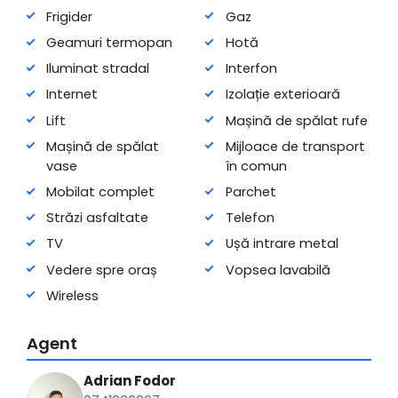
Frigider
Gaz
Geamuri termopan
Hotă
Iluminat stradal
Interfon
Internet
Izolație exterioară
Lift
Mașină de spălat rufe
Mașină de spălat
Mijloace de transport
vase
în comun
Mobilat complet
Parchet
Străzi asfaltate
Telefon
TV
Ușă intrare metal
Vedere spre oraș
Vopsea lavabilă
Wireless
Agent
Adrian Fodor