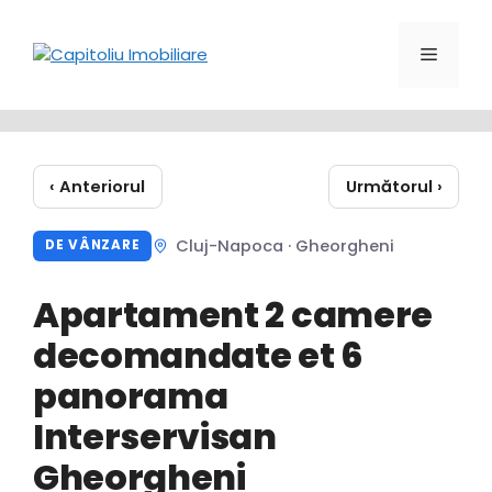
Sari
la
Meniu
conținut
‹ Anteriorul
Următorul ›
Cluj-Napoca · Gheorgheni
DE VÂNZARE
Apartament 2 camere
decomandate et 6
panorama
Interservisan
Gheorgheni