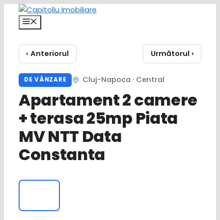
Sari
la
Meniu
conținut
‹ Anteriorul
Următorul ›
Cluj-Napoca · Central
DE VÂNZARE
Apartament 2 camere
+ terasa 25mp Piata
MV NTT Data
Constanta
‹
›