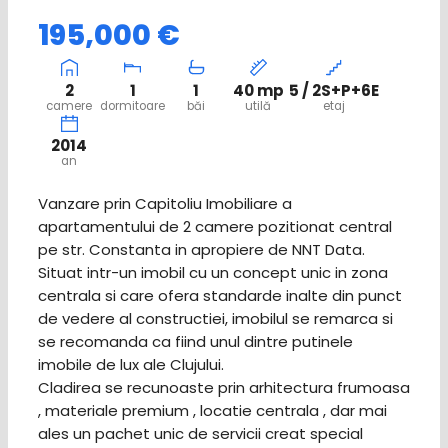
195,000 €
2
1
1
40 mp
5 / 2S+P+6E
camere
dormitoare
băi
utilă
etaj
2014
an
Vanzare prin Capitoliu Imobiliare a
apartamentului de 2 camere pozitionat central
pe str. Constanta in apropiere de NNT Data.
Situat intr-un imobil cu un concept unic in zona
centrala si care ofera standarde inalte din punct
de vedere al constructiei, imobilul se remarca si
se recomanda ca fiind unul dintre putinele
imobile de lux ale Clujului.
Cladirea se recunoaste prin arhitectura frumoasa
, materiale premium , locatie centrala , dar mai
ales un pachet unic de servicii creat special