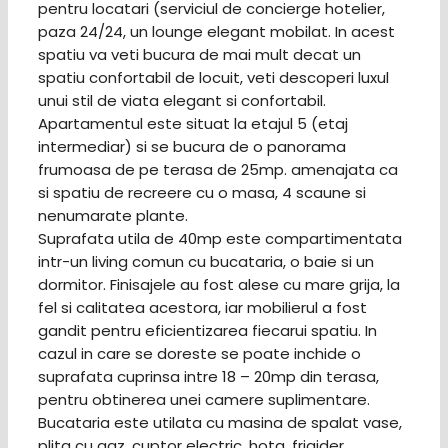
pentru locatari (serviciul de concierge hotelier,
paza 24/24, un lounge elegant mobilat. In acest
spatiu va veti bucura de mai mult decat un
spatiu confortabil de locuit, veti descoperi luxul
unui stil de viata elegant si confortabil.
Apartamentul este situat la etajul 5 (etaj
intermediar) si se bucura de o panorama
frumoasa de pe terasa de 25mp. amenajata ca
si spatiu de recreere cu o masa, 4 scaune si
nenumarate plante.
Suprafata utila de 40mp este compartimentata
intr-un living comun cu bucataria, o baie si un
dormitor. Finisajele au fost alese cu mare grija, la
fel si calitatea acestora, iar mobilierul a fost
gandit pentru eficientizarea fiecarui spatiu. In
cazul in care se doreste se poate inchide o
suprafata cuprinsa intre 18 – 20mp din terasa,
pentru obtinerea unei camere suplimentare.
Bucataria este utilata cu masina de spalat vase,
plita cu gaz, cuptor electric, hota, frigider,