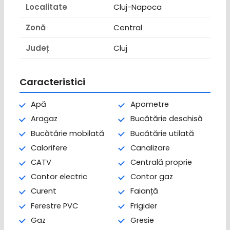
Localitate
Cluj-Napoca
Zonă
Central
Județ
Cluj
Caracteristici
Apă
Apometre
Aragaz
Bucătărie deschisă
Bucătărie mobilată
Bucătărie utilată
Calorifere
Canalizare
CATV
Centrală proprie
Contor electric
Contor gaz
Curent
Faianță
Ferestre PVC
Frigider
Gaz
Gresie