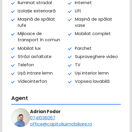
Iluminat stradal
Internet
Izolație exterioară
Lift
Mașină de spălat
Mașină de spălat
rufe
vase
Mijloace de
Mobilat complet
transport în comun
Mobilat lux
Parchet
Străzi asfaltate
Supraveghere video
Telefon
TV
Ușă intrare lemn
Uși interior lemn
Videointerfon
Vopsea lavabilă
Agent
Adrian Fodor
0741036067
office@capitoliuimobiliare.ro