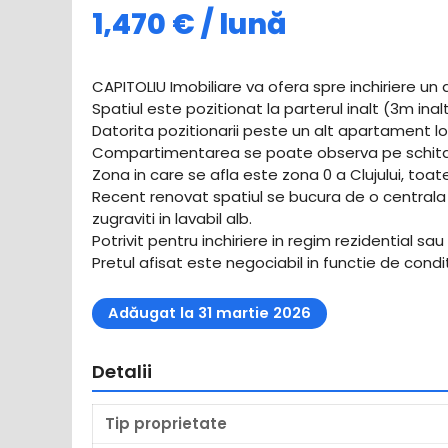
1,470 € / lună
CAPITOLIU Imobiliare va ofera spre inchiriere un 
Spatiul este pozitionat la parterul inalt (3m in
Datorita pozitionarii peste un alt apartament locu
Compartimentarea se poate observa pe schita
Zona in care se afla este zona 0 a Clujului, toat
Recent renovat spatiul se bucura de o centrala te
zugraviti in lavabil alb.
Potrivit pentru inchiriere in regim rezidential sau 
Pretul afisat este negociabil in functie de condit
Adăugat la 31 martie 2026
Detalii
Tip proprietate