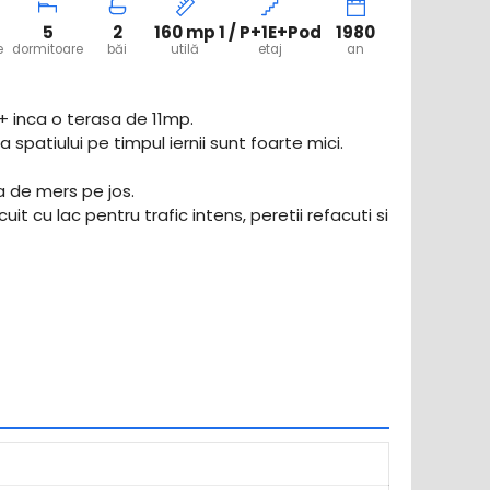
5
2
160 mp
1 / P+1E+Pod
1980
e
dormitoare
băi
utilă
etaj
an
+ inca o terasa de 11mp.
 spatiului pe timpul iernii sunt foarte mici.
a de mers pe jos.
t cu lac pentru trafic intens, peretii refacuti si