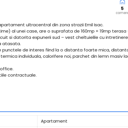
5
camer
apartament ultracentral din zona strazii Emil Isac.
altime) al unei case, are o suprafata de 160mp + 19mp terasa 
it si datorita expunerii sud – vest cheltuielile cu intretinerea
 atasata.
e punctele de interes fiind la o distanta foarte mica, distant
rmica individuala, calorifere noi, parchet din lemn masiv lacui
office.
iile contractuale.
Apartament