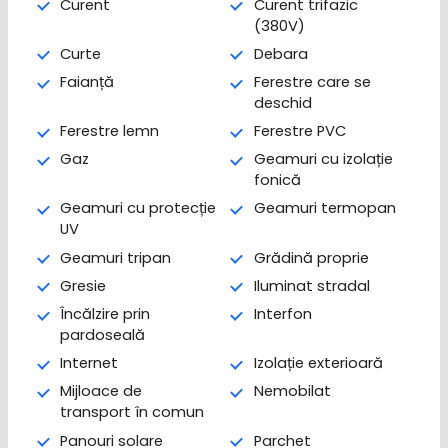
Curent
Curent trifazic
(380V)
Curte
Debara
Faianță
Ferestre care se
deschid
Ferestre lemn
Ferestre PVC
Gaz
Geamuri cu izolație
fonică
Geamuri cu protecție
Geamuri termopan
UV
Geamuri tripan
Grădină proprie
Gresie
Iluminat stradal
Încălzire prin
Interfon
pardoseală
Internet
Izolație exterioară
Mijloace de
Nemobilat
transport în comun
Panouri solare
Parchet