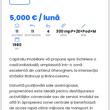
5,000 € / lună
11
11
4
300 mp
P+2E+Pod+M
camere
dormitoare
băi
utilă
etaj
1980
an
Capitoliu Imobiliare vă propune spre închiriere o
casă individuală, amplasată într-o zonă
excelentă din cartierul Gheorgheni, la intersecția
străzilor Brâncuși și Brâncoveanu.
Datorită poziționării sale avantajoase,
proprietatea este ideală pentru desfășurarea
activităților comerciale sau de servicii. Imobilul se
află în apropierea zonei centrale și beneficiază
de acces rapid către mijloace de transport în