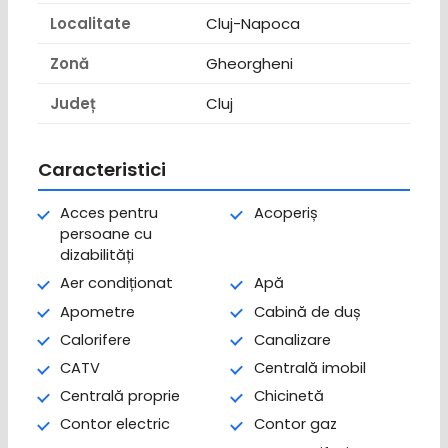
Localitate
Cluj-Napoca
Zonă
Gheorgheni
Județ
Cluj
Caracteristici
Acces pentru
Acoperiș
persoane cu
dizabilități
Aer condiționat
Apă
Apometre
Cabină de duș
Calorifere
Canalizare
CATV
Centrală imobil
Centrală proprie
Chicinetă
Contor electric
Contor gaz