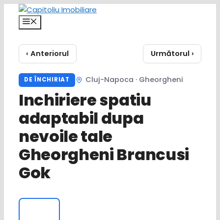
Sari
la
Meniu
conținut
‹ Anteriorul
Următorul ›
Cluj-Napoca · Gheorgheni
DE ÎNCHIRIAT
Inchiriere spatiu
adaptabil dupa
nevoile tale
Gheorgheni Brancusi
Gok
‹
›