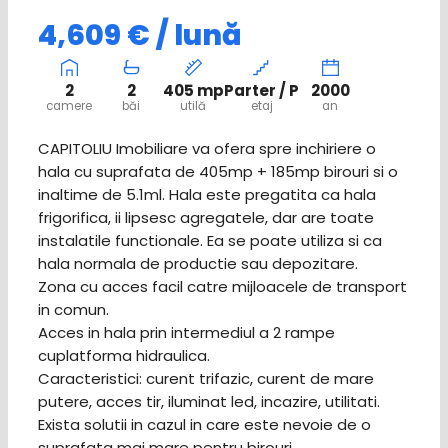
4,609 € / lună
2
2
405 mp
Parter / P
2000
camere
băi
utilă
etaj
an
CAPITOLIU Imobiliare va ofera spre inchiriere o
hala cu suprafata de 405mp + 185mp birouri si o
inaltime de 5.1ml. Hala este pregatita ca hala
frigorifica, ii lipsesc agregatele, dar are toate
instalatile functionale. Ea se poate utiliza si ca
hala normala de productie sau depozitare.
Zona cu acces facil catre mijloacele de transport
in comun.
Acces in hala prin intermediul a 2 rampe
cuplatforma hidraulica.
Caracteristici: curent trifazic, curent de mare
putere, acces tir, iluminat led, incazire, utilitati.
Exista solutii in cazul in care este nevoie de o
suprafata mai mare pentru birouri.