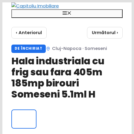
Sari
la
Meniu
conținut
‹ Anteriorul
Următorul ›
Cluj-Napoca · Someseni
DE ÎNCHIRIAT
Hala industriala cu
frig sau fara 405m
185mp birouri
Someseni 5.1ml H
‹
›