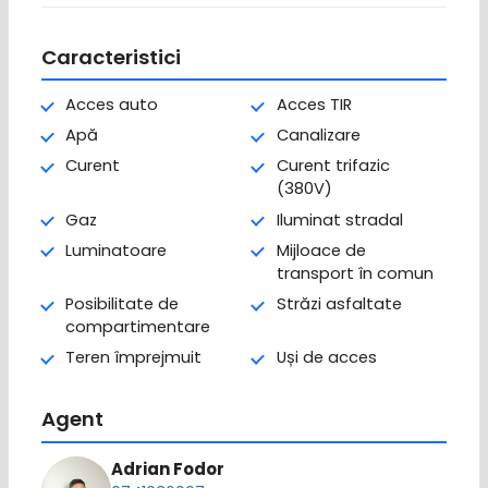
Caracteristici
Acces auto
Acces TIR
Apă
Canalizare
Curent
Curent trifazic
(380V)
Gaz
Iluminat stradal
Luminatoare
Mijloace de
transport în comun
Posibilitate de
Străzi asfaltate
compartimentare
Teren împrejmuit
Uși de acces
Agent
Adrian Fodor