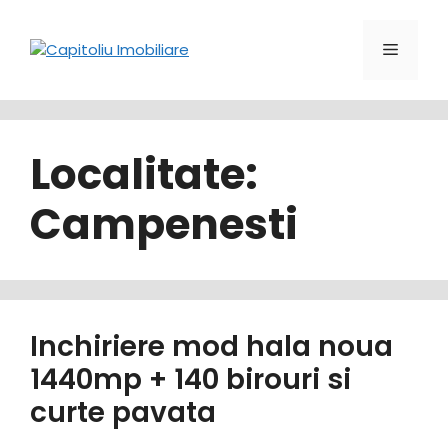
Sari
la
Meniu
conținut
Localitate:
Campenesti
Inchiriere mod hala noua
1440mp + 140 birouri si
curte pavata