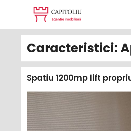
Sari
la
conținut
Caracteristici:
A
Spatiu 1200mp lift propr