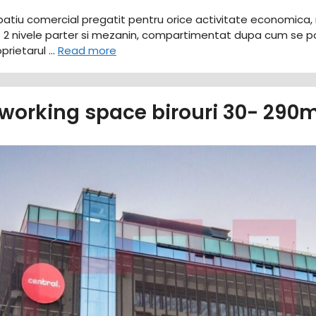
n spatiu comercial pregatit pentru orice activitate economi
e 2 nivele parter si mezanin, compartimentat dupa cum se p
oprietarul …
Read more
orking space birouri 30- 290m