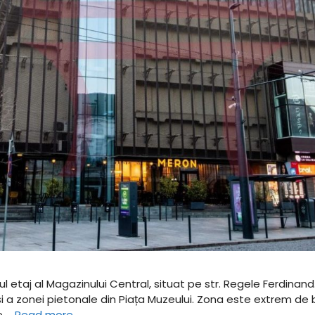
l etaj al Magazinului Central, situat pe str. Regele Ferdinand.
 și a zonei pietonale din Piața Muzeului. Zona este extrem de
re …
Read more