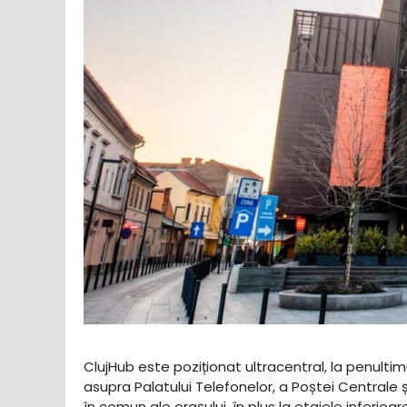
ClujHub este poziționat ultracentral, la penultimu
asupra Palatului Telefonelor, a Poștei Centrale
în comun ale orașului, în plus la etajele inferioa