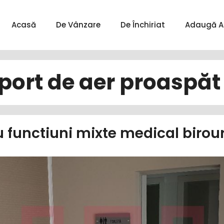
Acasă
De Vânzare
De Închiriat
Adaugă A
port de aer proaspăt
iu functiuni mixte medical biro