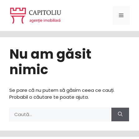
Sari
la
Meniu
conținut
Nu am găsit
nimic
Se pare că nu putem să găsim ceea ce cauți.
Probabil o căutare te poate ajuta.
Caută
după: