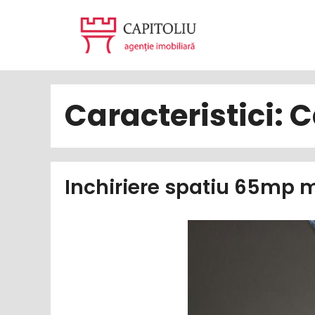
Sari
la
conținut
Caracteristici:
C
Inchiriere spatiu 65mp m