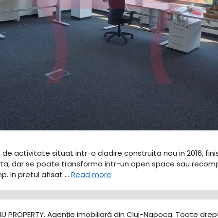
p de activitate situat intr-o cladire construita nou in 2016, fi
, dar se poate transforma intr-un open space sau recompar
p. In pretul afisat …
Read more
U PROPERTY. Agenție imobiliară din Cluj-Napoca. Toate drept