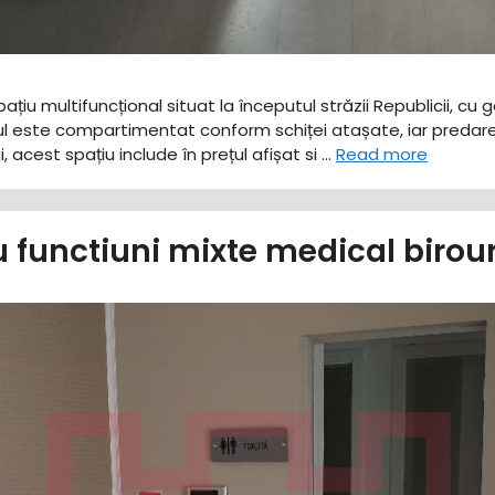
pațiu multifuncțional situat la începutul străzii Republicii, cu
ul este compartimentat conform schiței atașate, iar predare
, acest spațiu include în prețul afișat si …
Read more
iu functiuni mixte medical biro