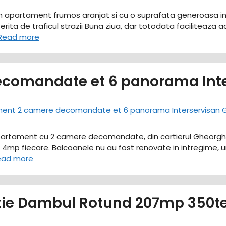
un apartament frumos aranjat si cu o suprafata generoasa in ca
ferita de traficul strazii Buna ziua, dar totodata faciliteaza
Read more
comandate et 6 panorama Inte
apartament cu 2 camere decomandate, din cartierul Gheorghen
p fiecare. Balcoanele nu au fost renovate in intregime, ur
ead more
tie Dambul Rotund 207mp 350ter