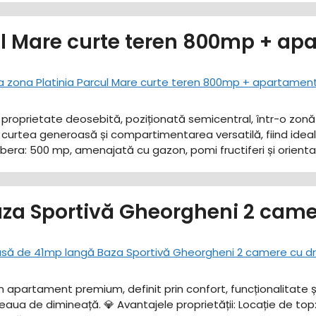
ul Mare curte teren 800mp + ap
o proprietate deosebită, poziționată semicentral, într-o zonă 
curtea generoasă și compartimentarea versatilă, fiind ideală 
e libera: 500 mp, amenajată cu gazon, pomi fructiferi și orient
za Sportivă Gheorgheni 2 came
un apartament premium, definit prin confort, funcționalitate
feaua de dimineață. ​💎 Avantajele proprietății: ​Locație de to