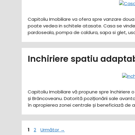
Capitoliu Imobiliare va ofera spre vanzare dou
poate vedea in schitele atasate. Casa se vinde la
pardoseala, pompa de caldura, sapa si glet, us
Inchiriere spatiu adapta
Capitoliu Imobiliare vă propune spre închiriere o
și Brâncoveanu. Datorită poziționării sale avanta
în apropierea zonei centrale și beneficiază de
Pagina
Pagina
1
2
Următor
→