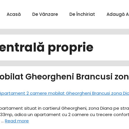
Acasă
De Vânzare
De Închiriat
Adaugă A
entrală proprie
bilat Gheorgheni Brancusi zo
 apartament situat in cartierul Gheorgheni, zona Diana pe str
 de 33mp, adica un apartament cu 2 camere cu trecere confor
l …
Read more