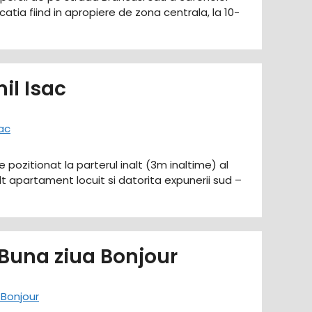
atia fiind in apropiere de zona centrala, la 10-
il Isac
e pozitionat la parterul inalt (3m inaltime) al
t apartament locuit si datorita expunerii sud –
Buna ziua Bonjour