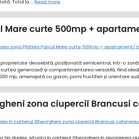
tă. ​Totul la …
Read more
ul Mare curte 500mp + apartame
o proprietate deosebită, poziționată semicentral, într-o zonă 
curtea generoasă și compartimentarea versatilă, fiind ideală 
te: 500 mp, amenajată cu gazon, pomi fructiferi și orientare su
rgheni zona ciupercii Brancusi
a tip duplex, situata in cartierul Gheorgheni in apropierea ci