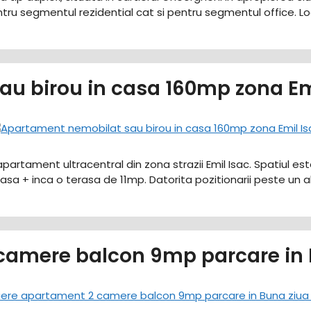
ntru segmentul rezidential cat si pentru segmentul office. Loc
u birou in casa 160mp zona Em
partament ultracentral din zona strazii Emil Isac. Spatiul est
sa + inca o terasa de 11mp. Datorita pozitionarii peste un al
 camere balcon 9mp parcare in 