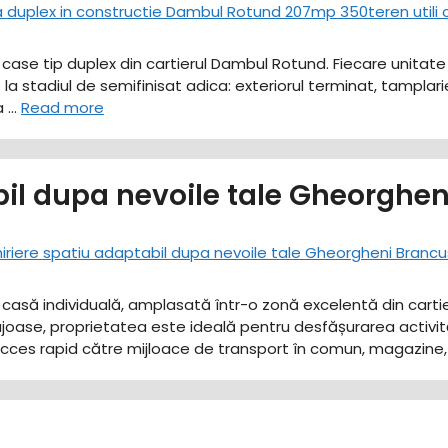
a case tip duplex din cartierul Dambul Rotund. Fiecare unit
 stadiul de semifinisat adica: exteriorul terminat, tamplarie c
a …
Read more
bil dupa nevoile tale Gheorghe
 casă individuală, amplasată într-o zonă excelentă din cartier
joase, proprietatea este ideală pentru desfășurarea activităț
 acces rapid către mijloace de transport în comun, magazine