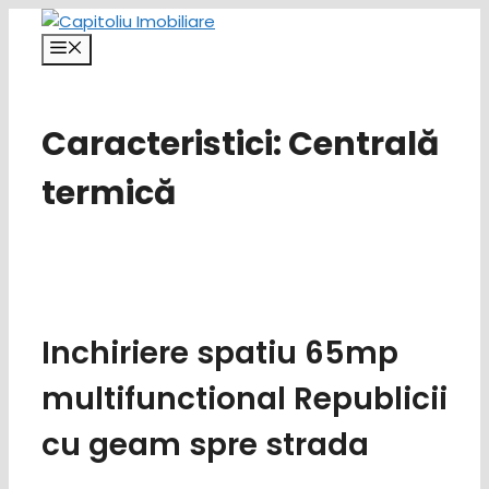
Sari
la
Meniu
conținut
Caracteristici:
Centrală
termică
Inchiriere spatiu 65mp
multifunctional Republicii
cu geam spre strada