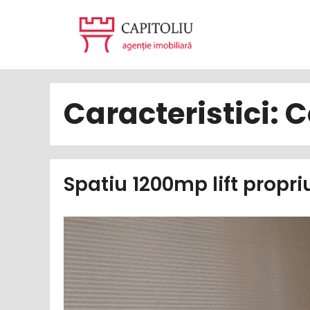
Sari
la
conținut
Caracteristici:
C
Spatiu 1200mp lift propr