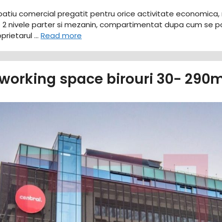
n spatiu comercial pregatit pentru orice activitate economi
e 2 nivele parter si mezanin, compartimentat dupa cum se p
oprietarul …
Read more
orking space birouri 30- 290m