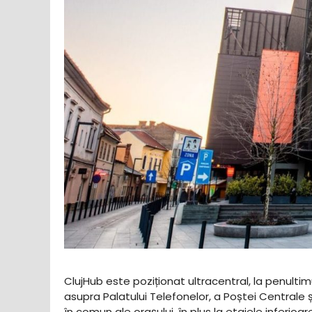
ClujHub este poziționat ultracentral, la penultimu
asupra Palatului Telefonelor, a Poștei Centrale
în comun ale orașului, în plus la etajele inferioa