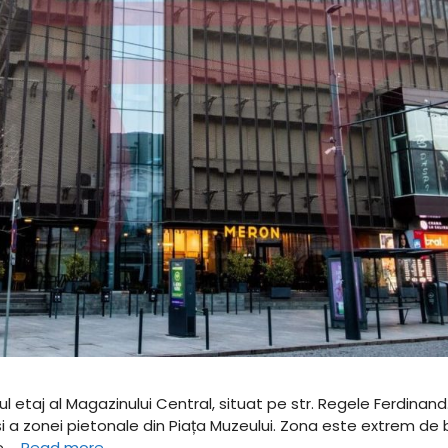
l etaj al Magazinului Central, situat pe str. Regele Ferdinand.
 și a zonei pietonale din Piața Muzeului. Zona este extrem de
re …
Read more