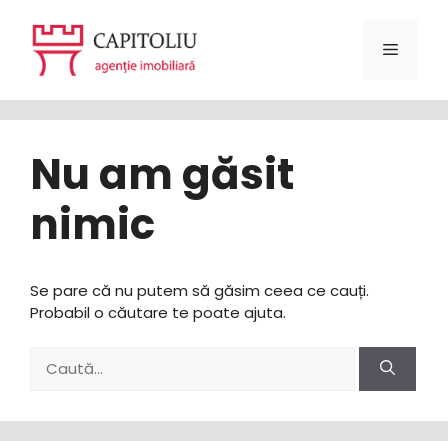
Sari
la
Meniu
conținut
Nu am găsit
nimic
Se pare că nu putem să găsim ceea ce cauți.
Probabil o căutare te poate ajuta.
Caută
după: