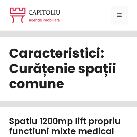
Sari
la
Meniu
conținut
Caracteristici:
Curățenie spații
comune
Spatiu 1200mp lift propriu
functiuni mixte medical