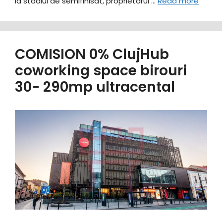
la stadiul de semifinisat, proprietarul …
Read more
COMISION 0% ClujHub
coworking space birouri
30- 290mp ultracental