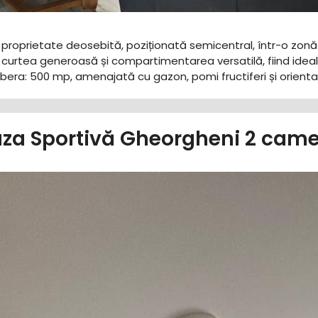
o proprietate deosebită, poziționată semicentral, într-o zonă 
curtea generoasă și compartimentarea versatilă, fiind ideală 
e libera: 500 mp, amenajată cu gazon, pomi fructiferi și orient
za Sportivă Gheorgheni 2 came