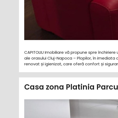
CAPITOLIU Imobiliare vă propune spre închiriere u
ale orasului Cluj-Napoca – Plopilor, în imediata 
renovat și igienizat, care oferă confort și sigu
Casa zona Platinia Parc