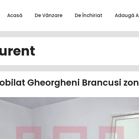
Acasă
De Vânzare
De Închiriat
Adaugă A
urent
bilat Gheorgheni Brancusi zo