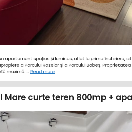
n apartament spațios și luminos, aflat la prima închiriere, si
apropiere a Parcului Rozelor și a Parcului Babeș. ​Proprietatea
ranță maximă. …
Read more
ul Mare curte teren 800mp + ap