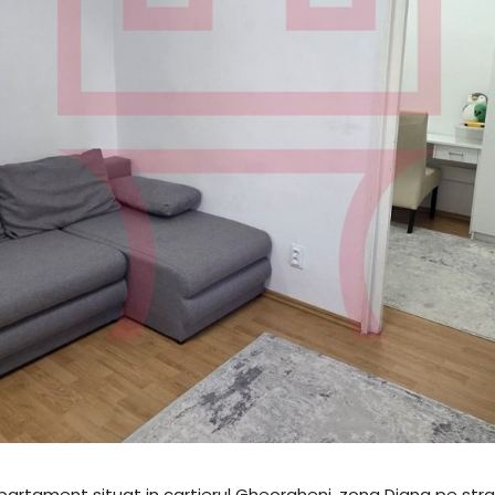
 apartament situat in cartierul Gheorgheni, zona Diana pe str