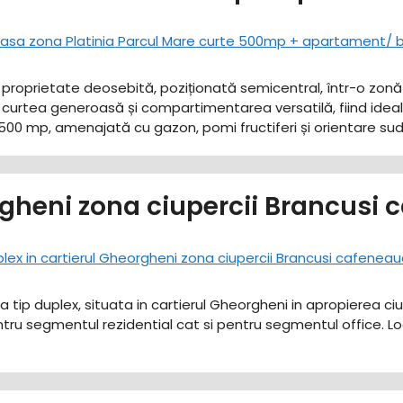
o proprietate deosebită, poziționată semicentral, într-o zonă 
curtea generoasă și compartimentarea versatilă, fiind ideală 
te: 500 mp, amenajată cu gazon, pomi fructiferi și orientare su
rgheni zona ciupercii Brancusi
a tip duplex, situata in cartierul Gheorgheni in apropierea ci
ntru segmentul rezidential cat si pentru segmentul office. Loc