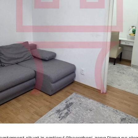
 apartament situat in cartierul Gheorgheni, zona Diana pe str