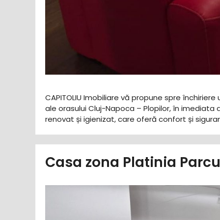
CAPITOLIU Imobiliare vă propune spre închiriere u
ale orasului Cluj-Napoca – Plopilor, în imediata 
renovat și igienizat, care oferă confort și sigu
Casa zona Platinia Parc