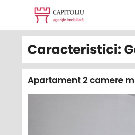
Sari
la
conținut
Caracteristici:
G
Apartament 2 camere mo