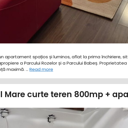
n apartament spațios și luminos, aflat la prima închiriere, si
apropiere a Parcului Rozelor și a Parcului Babeș. ​Proprietatea
ranță maximă. …
Read more
ul Mare curte teren 800mp + ap