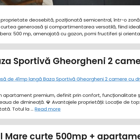
o proprietate deosebită, poziționată semicentral, într-o zonă 
curtea generoasă și compartimentarea versatilă, fiind ideală 
e libera: 500 mp, amenajată cu gazon, pomi fructiferi și orient
za Sportivă Gheorgheni 2 came
un apartament premium, definit prin confort, funcționalitate
feaua de dimineață. ​💎 Avantajele proprietății: ​Locație de to
tă. ​Totul la …
Read more
ul Mare curte 500mp + apartame