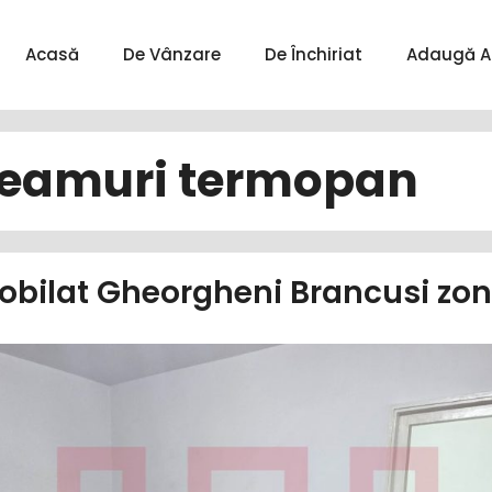
Acasă
De Vânzare
De Închiriat
Adaugă A
eamuri termopan
bilat Gheorgheni Brancusi zo