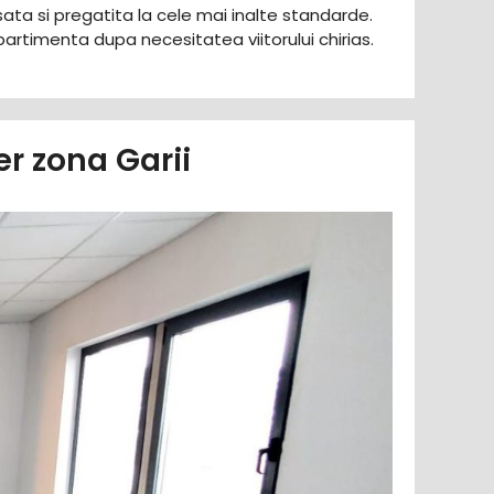
nisata si pregatita la cele mai inalte standarde.
timenta dupa necesitatea viitorului chirias.
er zona Garii