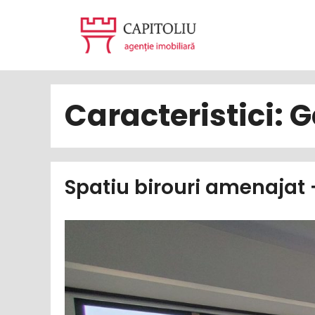
Sari
la
conținut
Caracteristici:
G
Spatiu birouri amenajat