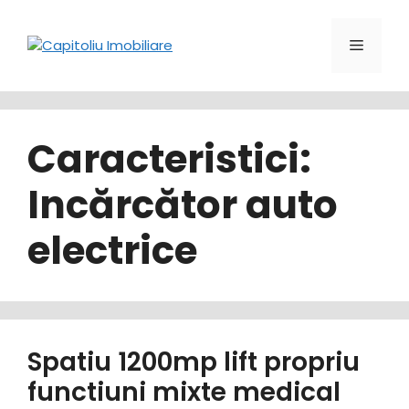
Sari
la
Meniu
conținut
Caracteristici:
Incărcător auto
electrice
Spatiu 1200mp lift propriu
functiuni mixte medical