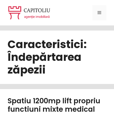
Sari
la
Meniu
conținut
Caracteristici:
Îndepărtarea
zăpezii
Spatiu 1200mp lift propriu
functiuni mixte medical