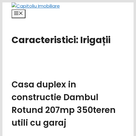
Sari
la
Meniu
conținut
Caracteristici:
Irigații
Casa duplex in
constructie Dambul
Rotund 207mp 350teren
utili cu garaj