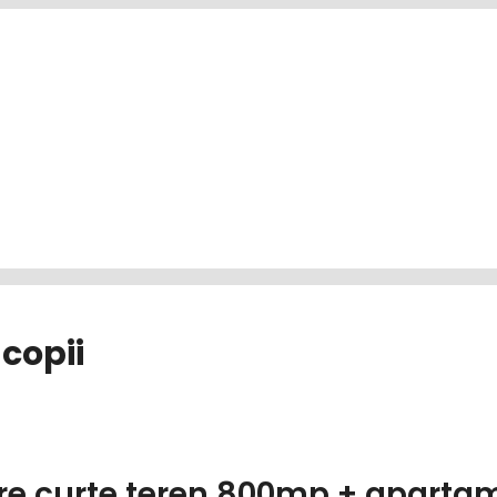
 copii
re curte teren 800mp + aparta