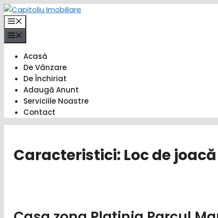
Sari
la
Meniu
conținut
Meniu
Acasă
De Vânzare
De Închiriat
Adaugă Anunt
Serviciile Noastre
Contact
Caracteristici:
Loc de joacă
Casa zona Platinia Parcul Ma