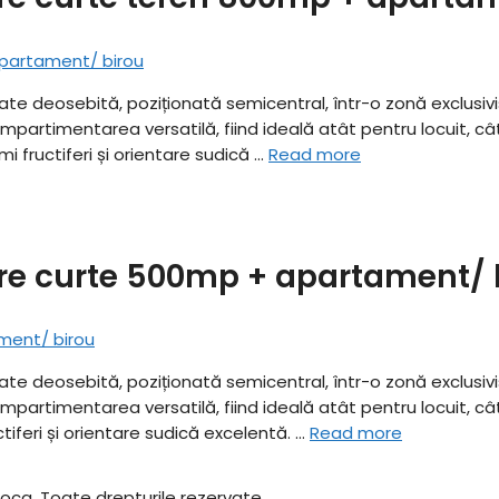
tate deosebită, poziționată semicentral, într-o zonă exclusivi
timentarea versatilă, fiind ideală atât pentru locuit, cât și p
 fructiferi și orientare sudică …
Read more
are curte 500mp + apartament/ 
tate deosebită, poziționată semicentral, într-o zonă exclusivi
timentarea versatilă, fiind ideală atât pentru locuit, cât și p
iferi și orientare sudică excelentă. …
Read more
oca. Toate drepturile rezervate.