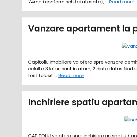
74mp (conform schitei atasate), …
Read more
Vanzare apartament la 
Capitoliu Imobiliare va ofera spre vanzare demis
celalte 3 laturi sunt in afara, 2 dintre laturi fii
fost folosit …
Read more
Inchiriere spatiu aparta
CAPITOLIU va ofera spre inchiriere un spatiu / ap