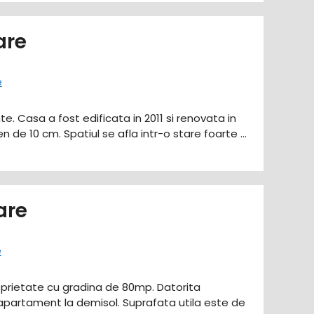
are
e. Casa a fost edificata in 2011 si renovata in
ren de 10 cm. Spatiul se afla intr-o stare foarte …
are
roprietate cu gradina de 80mp. Datorita
lt apartament la demisol. Suprafata utila este de