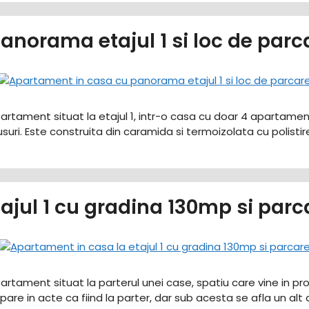
norama etajul 1 si loc de parc
artament situat la etajul 1, intr-o casa cu doar 4 apartament
etusuri. Este construita din caramida si termoizolata cu polisti
ajul 1 cu gradina 130mp si parc
artament situat la parterul unei case, spatiu care vine in p
 apare in acte ca fiind la parter, dar sub acesta se afla un a