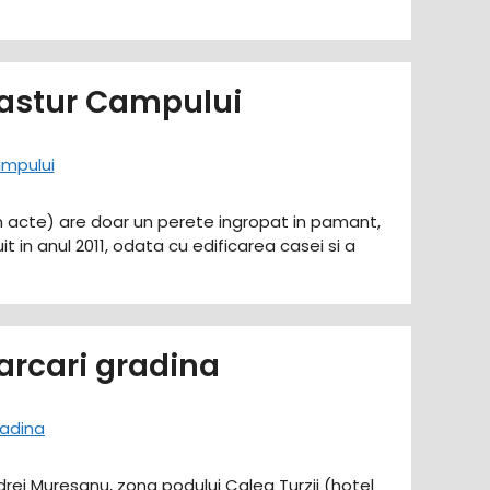
nastur Campului
(in acte) are doar un perete ingropat in pamant,
it in anul 2011, odata cu edificarea casei si a
arcari gradina
ndrei Muresanu, zona podului Calea Turzii (hotel