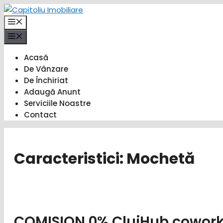
Sari
la
Meniu
conținut
Meniu
Acasă
De Vânzare
De Închiriat
Adaugă Anunt
Serviciile Noastre
Contact
Caracteristici:
Mochetă
COMISION 0% ClujHub coworki