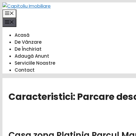
Sari
la
Meniu
conținut
Meniu
Acasă
De Vânzare
De Închiriat
Adaugă Anunt
Serviciile Noastre
Contact
Caracteristici:
Parcare des
Casa zona Platinia Parcul Ma