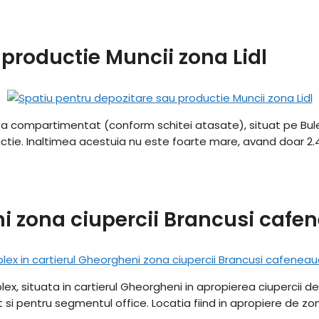
productie Muncii zona Lidl
ata compartimentat (conform schitei atasate), situat pe Buleva
tie. Inaltimea acestuia nu este foarte mare, avand doar 2.4m
ni zona ciupercii Brancusi caf
lex, situata in cartierul Gheorgheni in apropierea ciupercii 
 si pentru segmentul office. Locatia fiind in apropiere de zo