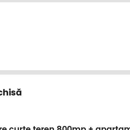
chisă
re curte teren 800mp + aparta