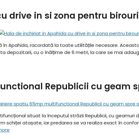
u drive in si zona pentru birouri
tă în Apahida, racordată la toate utilitățile necesare. Aceast
 depozitarii, cu o înălțime de 6 metri, la care se mai adauga
functional Republicii cu geam s
tifuncțional situat la începutul străzii Republicii, cu geamuri 
schiței atașate, iar predarea se va realiza exact în conform
more