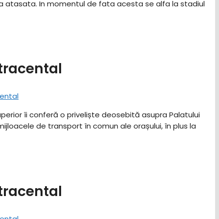
a atasata. In momentul de fata acesta se alfa la stadiul
tracental
uperior îi conferă o priveliște deosebită asupra Palatului
jloacele de transport în comun ale orașului, în plus la
tracental