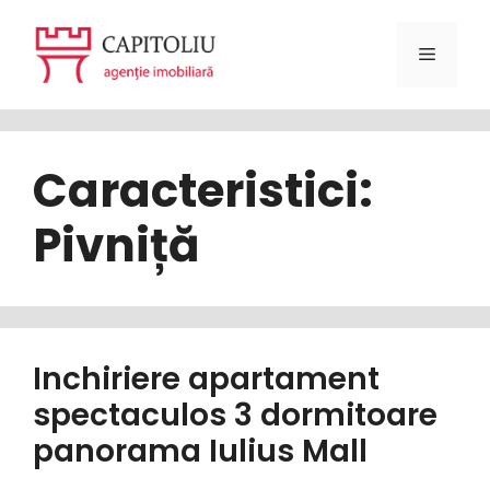
Sari
la
Meniu
conținut
Caracteristici:
Pivniță
Inchiriere apartament
spectaculos 3 dormitoare
panorama Iulius Mall