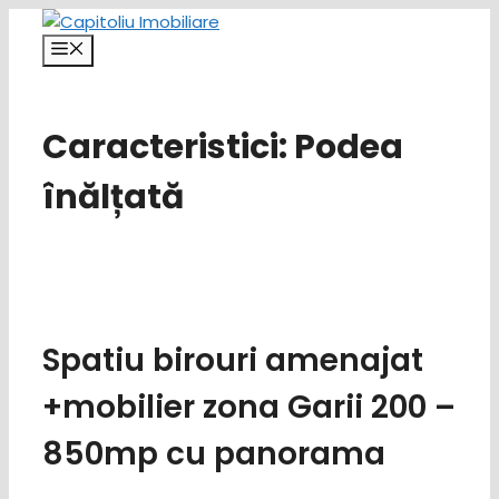
Sari
la
Meniu
conținut
Caracteristici:
Podea
înălțată
Spatiu birouri amenajat
+mobilier zona Garii 200 –
850mp cu panorama