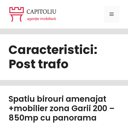
Sari
la
Meniu
conținut
Caracteristici:
Post trafo
Spatiu birouri amenajat
+mobilier zona Garii 200 –
850mp cu panorama