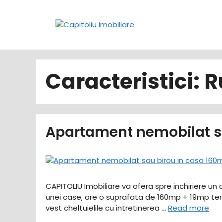
Sari
la
conținut
Caracteristici:
R
Apartament nemobilat sa
CAPITOLIU Imobiliare va ofera spre inchiriere un a
unei case, are o suprafata de 160mp + 19mp tera
vest cheltuielile cu intretinerea …
Read more