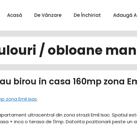
Acasă
De Vânzare
De Închiriat
Adaugă A
ulouri / obloane ma
u birou in casa 160mp zona Em
partament ultracentral din zona strazii Emil Isac. Spatiul est
sa + inca o terasa de 11mp. Datorita pozitionarii peste un al