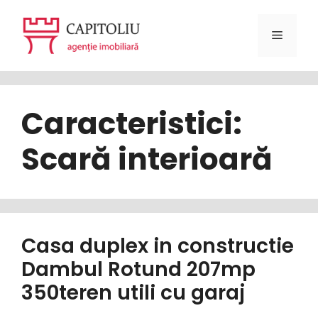
Sari
la
Meniu
conținut
Caracteristici:
Scară interioară
Casa duplex in constructie
Dambul Rotund 207mp
350teren utili cu garaj