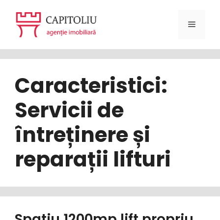
Sari
la
Meniu
conținut
Caracteristici:
Servicii de
întreținere și
reparații lifturi
Spatiu 1200mp lift propriu