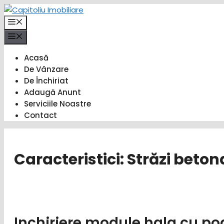
Sari
la
Meniu
conținut
Meniu
Acasă
De Vânzare
De Închiriat
Adaugă Anunt
Serviciile Noastre
Contact
Caracteristici:
Străzi beton
Inchiriere module hala cu po