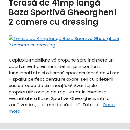
Terasă de 41mp langă
Baza Sportivă Gheorgheni
2 camere cu dressing
Capitoliu Imobiliare vă propune spre închiriere un
apartament premium, definit prin confort,
funcționalitate și o terasă spectaculoasă de 41 mp
– spațiul perfect pentru relaxare, seri cu prietenii
sau cafeaua de dimineață. ​💎 Avantajele
proprietății: ​Locație de top: Situat în imediata
vecinătate a Bazei Sportive Gheorgheni, într-o
zonă verde și extrem de căutată. ​Totul la …
Read
more