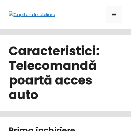
Sari
la
Meniu
conținut
Caracteristici:
Telecomandă
poartă acces
auto
Prima inchiriere