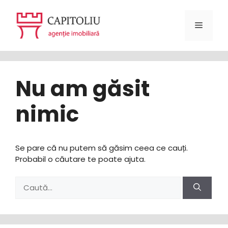
Sari
la
Meniu
conținut
Nu am găsit
nimic
Se pare că nu putem să găsim ceea ce cauți.
Probabil o căutare te poate ajuta.
Caută
după: