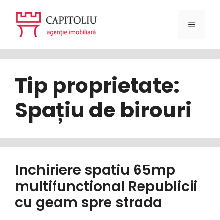
Sari
la
Meniu
conținut
Tip proprietate:
Spațiu de birouri
Inchiriere spatiu 65mp
multifunctional Republicii
cu geam spre strada