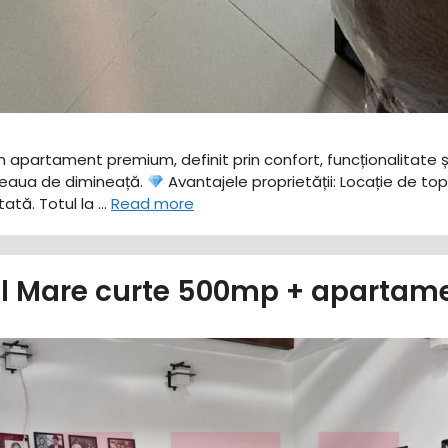
un apartament premium, definit prin confort, funcționalitate
feaua de dimineață. ​
Avantajele proprietății: ​Locație de to
tă. ​Totul la …
Read more
ul Mare curte 500mp + apartame