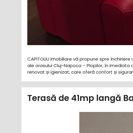
CAPITOLIU Imobiliare vă propune spre închiriere u
ale orasului Cluj-Napoca – Plopilor, în imediata 
renovat și igienizat, care oferă confort și sigu
Terasă de 41mp langă Ba