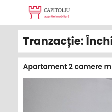
Sari
la
conținut
Tranzacție:
Închi
Apartament 2 camere mo