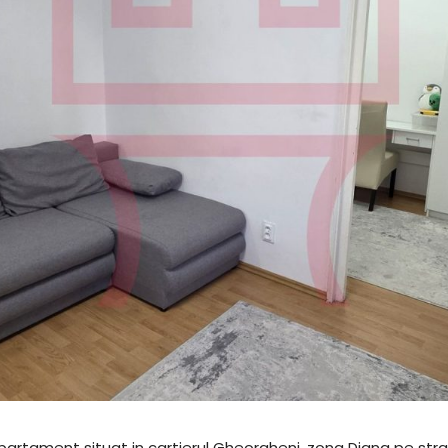
 apartament situat in cartierul Gheorgheni, zona Diana pe str