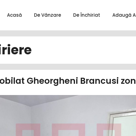
Acasă
De Vânzare
De Închiriat
Adaugă A
riere
bilat Gheorgheni Brancusi zo