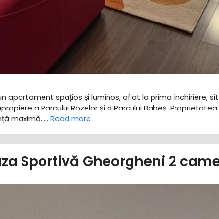
n apartament spațios și luminos, aflat la prima închiriere, si
apropiere a Parcului Rozelor și a Parcului Babeș. ​Proprietatea
ranță maximă. …
Read more
za Sportivă Gheorgheni 2 came