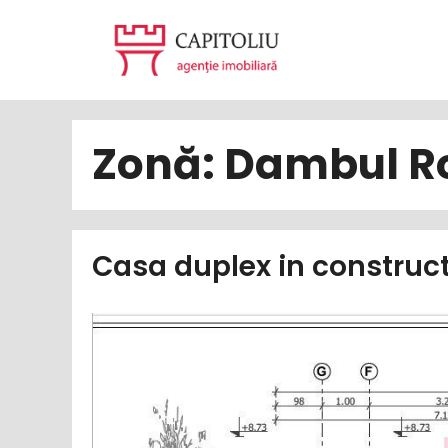
Sari
la
conținut
Zonă:
Dambul R
Casa duplex in construc