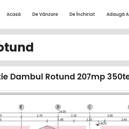
Acasă
De Vânzare
De Închiriat
Adaugă A
otund
tie Dambul Rotund 207mp 350ter