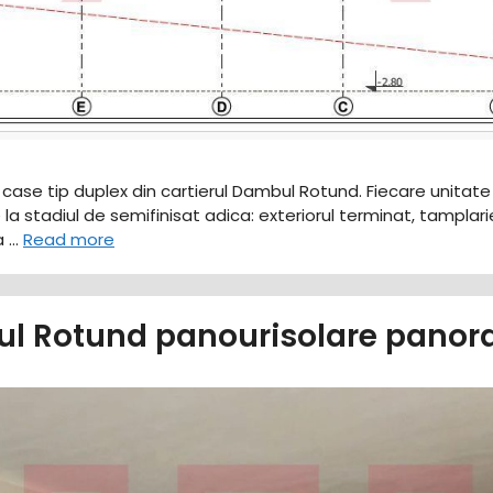
a case tip duplex din cartierul Dambul Rotund. Fiecare unit
 stadiul de semifinisat adica: exteriorul terminat, tamplarie c
a …
Read more
bul Rotund panourisolare pano