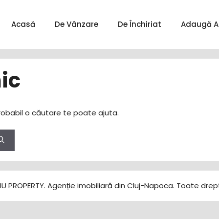
Acasă
De Vânzare
De Închiriat
Adaugă A
ic
obabil o căutare te poate ajuta.
U PROPERTY. Agenție imobiliară din Cluj-Napoca. Toate drept