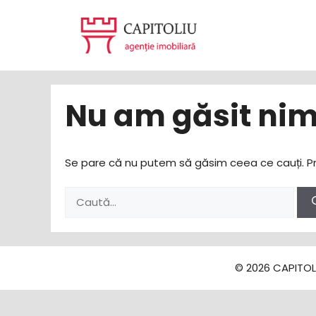
Sari
la
conținut
Nu am găsit nim
Se pare că nu putem să găsim ceea ce cauți. Pr
Caută
după:
© 2026 CAPITOLI