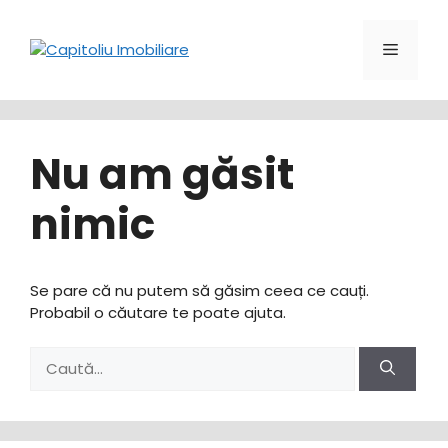
Sari
la
Meniu
conținut
Nu am găsit
nimic
Se pare că nu putem să găsim ceea ce cauți.
Probabil o căutare te poate ajuta.
Caută
după: