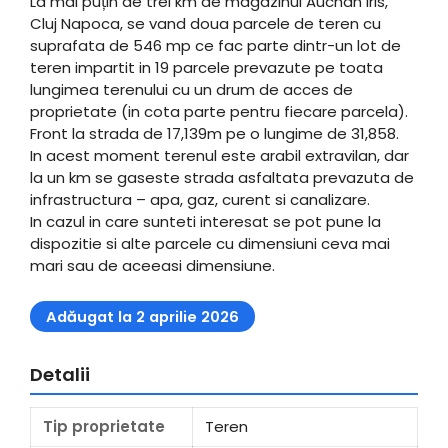
La mai puțin de trei km de magazinul Auchan Iris,
Cluj Napoca, se vand doua parcele de teren cu
suprafata de 546 mp ce fac parte dintr-un lot de
teren impartit in 19 parcele prevazute pe toata
lungimea terenului cu un drum de acces de
proprietate (in cota parte pentru fiecare parcela).
​Front la strada de 17,139m pe o lungime de 31,858.
​In acest moment terenul este arabil extravilan, dar
la un km se gaseste strada asfaltata prevazuta de
infrastructura – apa, gaz, curent si canalizare.
​In cazul in care sunteti interesat se pot pune la
dispozitie si alte parcele cu dimensiuni ceva mai
mari sau de aceeasi dimensiune.
Adăugat la 2 aprilie 2026
Detalii
Tip proprietate
Teren