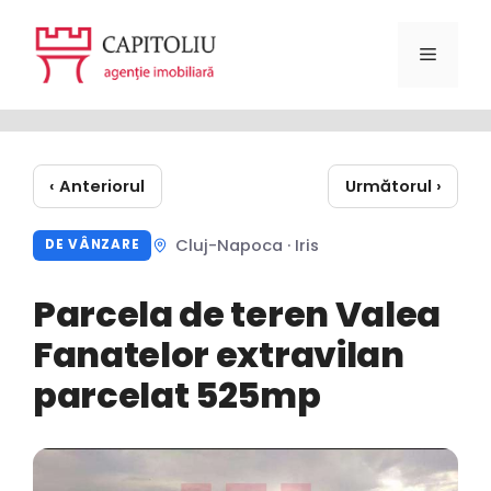
Sari
la
Meniu
conținut
‹ Anteriorul
Următorul ›
Cluj-Napoca · Iris
DE VÂNZARE
Parcela de teren Valea
Fanatelor extravilan
parcelat 525mp