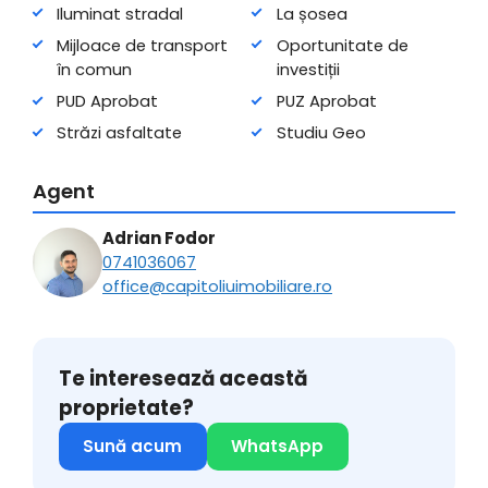
Iluminat stradal
La șosea
Mijloace de transport
Oportunitate de
în comun
investiții
PUD Aprobat
PUZ Aprobat
Străzi asfaltate
Studiu Geo
Agent
Adrian Fodor
0741036067
office@capitoliuimobiliare.ro
Te interesează această
proprietate?
Sună acum
WhatsApp