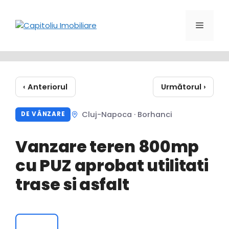
Sari
la
Meniu
conținut
‹ Anteriorul
Următorul ›
Cluj-Napoca · Borhanci
DE VÂNZARE
Vanzare teren 800mp
cu PUZ aprobat utilitati
trase si asfalt
‹
›