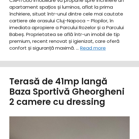
CAPITOLIU Imobiliare vă propune spre închiriere un
apartament spațios și luminos, aflat la prima
închiriere, situat într-unul dintre cele mai cautate
cartiere ale orasului Cluj-Napoca – Plopilor, în
imediata apropiere a Parcului Rozelor și a Parcului
Babeș. ​Proprietatea se află într-un imobil de tip
premium, recent renovat și igienizat, care oferă
confort și siguranță maximă. …
Read more
Terasă de 41mp langă
Baza Sportivă Gheorgheni
2 camere cu dressing