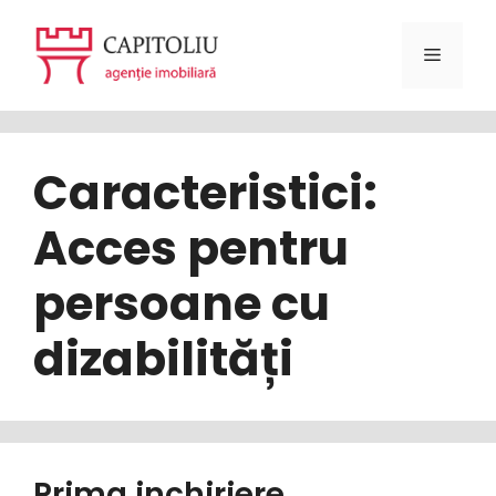
Sari
la
Meniu
conținut
Caracteristici:
Acces pentru
persoane cu
dizabilități
Prima inchiriere