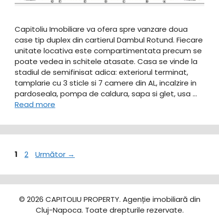
Capitoliu Imobiliare va ofera spre vanzare doua
case tip duplex din cartierul Dambul Rotund. Fiecare
unitate locativa este compartimentata precum se
poate vedea in schitele atasate. Casa se vinde la
stadiul de semifinisat adica: exteriorul terminat,
tamplarie cu 3 sticle si 7 camere din AL, incalzire in
pardoseala, pompa de caldura, sapa si glet, usa …
Read more
Pagina
Pagina
1
2
Următor
→
© 2026 CAPITOLIU PROPERTY. Agenție imobiliară din
Cluj-Napoca. Toate drepturile rezervate.