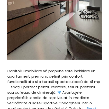
Capitoliu Imobiliare vă propune spre închiriere un
apartament premium, definit prin confort,
funcționalitate și o terasă spectaculoasă de 41 mp
– spațiul perfect pentru relaxare, seri cu prietenii
sau cafeaua de dimineață. ​
Avantajele
proprietății: ​Locație de top: Situat în imediata
vecinătate a Bazei Sportive Gheorgheni, într-o
zonă verde și extrem de căutată. ​Totul la …
Read