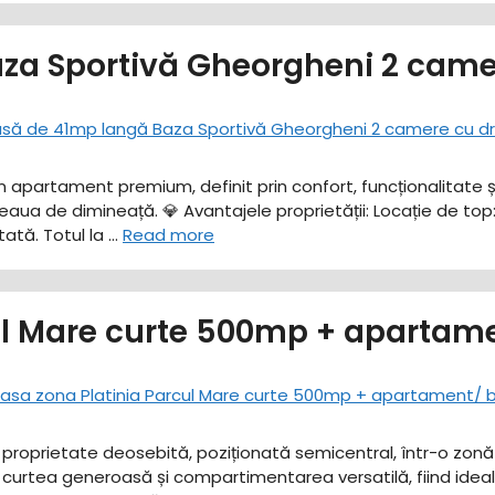
za Sportivă Gheorgheni 2 came
un apartament premium, definit prin confort, funcționalitate
feaua de dimineață. ​💎 Avantajele proprietății: ​Locație de to
tă. ​Totul la …
Read more
ul Mare curte 500mp + apartame
o proprietate deosebită, poziționată semicentral, într-o zonă 
curtea generoasă și compartimentarea versatilă, fiind ideală 