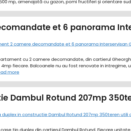
te: 500 mp, amenajată cu gazon, pomi fructiferi și orientare su
comandate et 6 panorama Inte
apartament cu 2 camere decomandate, din cartierul Gheorghen
p fiecare. Balcoanele nu au fost renovate in intregime, ur
ead more
tie Dambul Rotund 207mp 350ter
a case tip duplex din cartierul Dambul Rotund. Fiecare unit