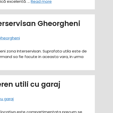
dică excelentă. …
Read more
rservisan Gheorgheni
i zona Interservisan. Suprafata utila este de
mand sa fie facute in aceasta vara, in urma
en utili cu garaj
ate locativa este compartimentata precum se