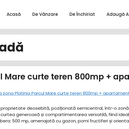
Acasă
De Vânzare
De Închiriat
Adaugă A
adă
ul Mare curte teren 800mp + ap
o proprietate deosebită, poziționată semicentral, într-o zonă 
curtea generoasă și compartimentarea versatilă, fiind ideală 
e libera: 500 mp, amenajată cu gazon, pomi fructiferi și orient