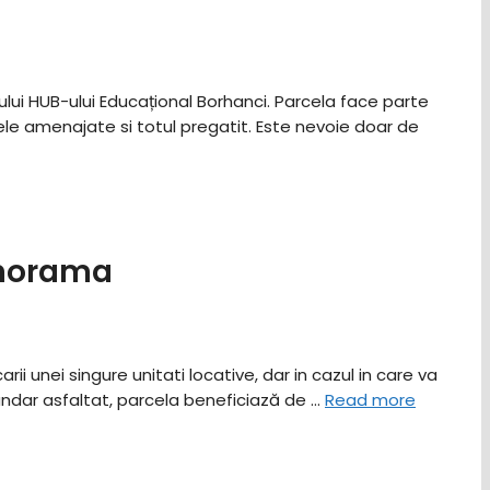
ului HUB-ului Educațional Borhanci. Parcela face parte
rele amenajate si totul pregatit. Este nevoie doar de
panorama
i unei singure unitati locative, dar in cazul in care va
cundar asfaltat, parcela beneficiază de …
Read more