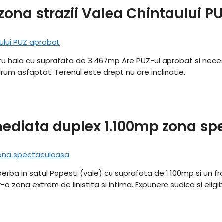
zona strazii Valea Chintaului P
ru hala cu suprafata de 3.467mp Are PUZ-ul aprobat si necesi
 drum asfaptat. Terenul este drept nu are inclinatie.
imediata duplex 1.100mp zona s
ba in satul Popesti (vale) cu suprafata de 1.100mp si un front
-o zona extrem de linistita si intima. Expunere sudica si eligib