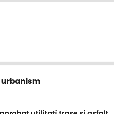
e urbanism
robat utilitati trase si asfalt