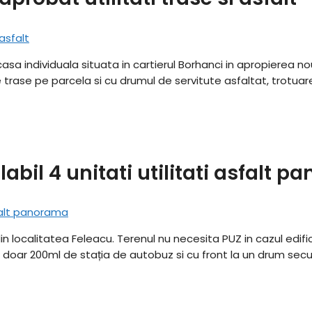
asa individuala situata in cartierul Borhanci in apropierea no
le trase pe parcela si cu drumul de servitute asfaltat, trotua
bil 4 unitati utilitati asfalt 
localitatea Feleacu. Terenul nu necesita PUZ in cazul edificari
t la doar 200ml de stația de autobuz si cu front la un drum se