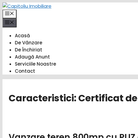
Sari
la
Meniu
conținut
Meniu
Acasă
De Vânzare
De Închiriat
Adaugă Anunt
Serviciile Noastre
Contact
Caracteristici:
Certificat d
Vanzare teren 800mp cu PUZ ap