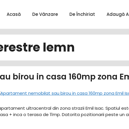
Acasă
De Vânzare
De Închiriat
Adaugă A
erestre lemn
u birou in casa 160mp zona Em
partament ultracentral din zona strazii Emil Isac. Spatiul est
sa + inca o terasa de 11mp. Datorita pozitionarii peste un al