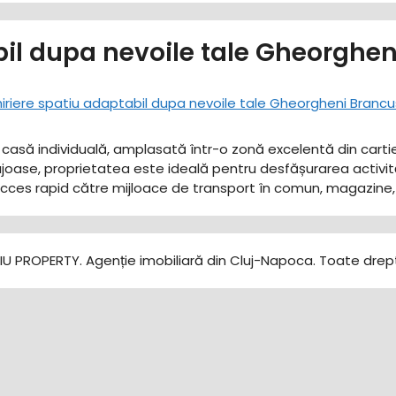
bil dupa nevoile tale Gheorghe
 casă individuală, amplasată într-o zonă excelentă din cartier
joase, proprietatea este ideală pentru desfășurarea activităț
 acces rapid către mijloace de transport în comun, magazine
U PROPERTY. Agenție imobiliară din Cluj-Napoca. Toate drept