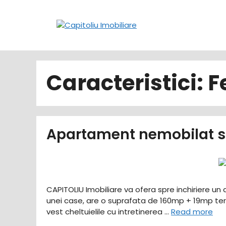
Sari
la
conținut
Caracteristici:
F
Apartament nemobilat sa
CAPITOLIU Imobiliare va ofera spre inchiriere un a
unei case, are o suprafata de 160mp + 19mp tera
vest cheltuielile cu intretinerea …
Read more