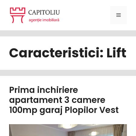
Sari
la
Meniu
conținut
Caracteristici:
Lift
Prima inchiriere
apartament 3 camere
100mp garaj Plopilor Vest