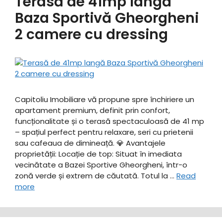
Terasă de 41mp langă
Baza Sportivă Gheorgheni
2 camere cu dressing
Capitoliu Imobiliare vă propune spre închiriere un
apartament premium, definit prin confort,
funcționalitate și o terasă spectaculoasă de 41 mp
– spațiul perfect pentru relaxare, seri cu prietenii
sau cafeaua de dimineață. ​💎 Avantajele
proprietății: ​Locație de top: Situat în imediata
vecinătate a Bazei Sportive Gheorgheni, într-o
zonă verde și extrem de căutată. ​Totul la …
Read
more