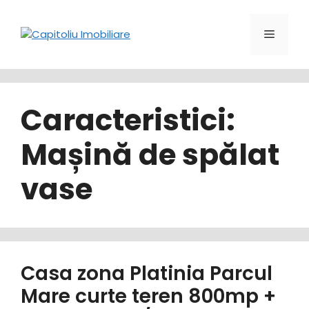
Sari
la
Meniu
conținut
Caracteristici:
Mașină de spălat
vase
Casa zona Platinia Parcul
Mare curte teren 800mp +